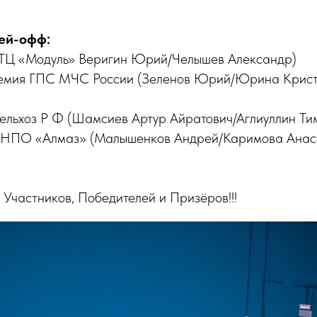
ей-офф:
ТЦ «Модуль» Веригин Юрий/Челышев Александр)
демия ГПС МЧС России (Зеленов Юрий/Юрина Крист
ельхоз Р Ф (Шамсиев Артур Айратович/Аглиуллин Ти
 НПО «Алмаз» (Малышенков Андрей/Каримова Анас
Участников, Победителей и Призёров!!!