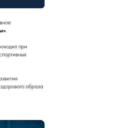
ивное
ы»
.
роходил при
спортивных
азвития
 здорового образа