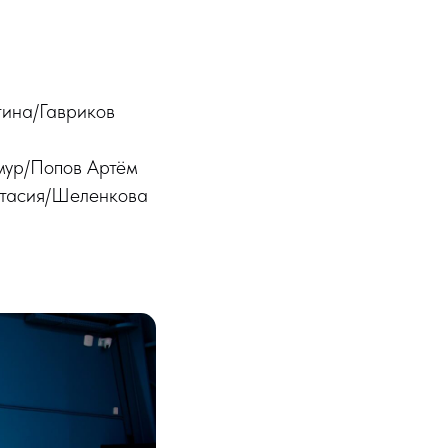
ина/Гавриков
мур/Попов Артём
тасия/Шеленкова