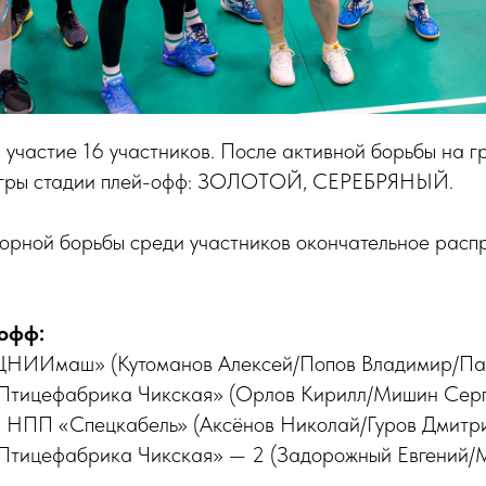
 участие 16 участников. После активной борьбы на г
 игры стадии плей-офф: ЗОЛОТОЙ, СЕРЕБРЯНЫЙ.
порной борьбы среди участников окончательное расп
офф:
ЦНИИмаш» (Кутоманов Алексей/Попов Владимир/Па
Птицефабрика Чикская» (Орлов Кирилл/Мишин Серг
 НПП «Спецкабель» (Аксёнов Николай/Гуров Дмитр
Птицефабрика Чикская» — 2 (Задорожный Евгений/