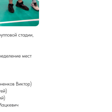
рупповой стадии,
ределение мест
ненков Виктор)
ей)
ий)
Мацкевич