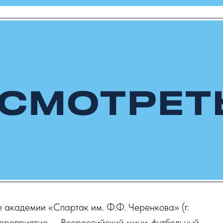
 академии «Спартак им. Ф.Ф. Черенкова» (г.
мероприятие — Всероссийский мини-футбольный