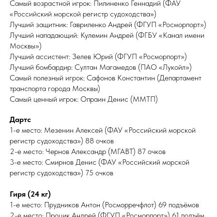
Самый возрастной игрок: Пилиненко Геннадий (ФАУ
«Российский морской регистр судоходства»)
Лучший защитник: Гавриленко Андрей (ФГУП «Росморпорт»)
Лучший нападающий: Кулемин Андрей (ФГБУ «Канал имени
Москвы»)
Лучший ассистент: Зелев Юрий (ФГУП «Росморпорт»)
Лучший бомбардир: Султан Магамедов (ПАО «Лукойл»)
Самый полезный игрок: Сафонов Константин (Департамент
транспорта города Москвы)
Самый ценный игрок: Опраин Денис (ММТП)
Дартс
1-е место: Мезенин Алексей (ФАУ «Российский морской
регистр судоходства») 88 очков
2-е место: Чернов Александр (МГАВТ) 87 очков
3-е место: Смирнов Денис (ФАУ «Российский морской
регистр судоходства») 75 очков
Гиря (24 кг)
1-е место: Прудников Антон (Росморречфлот) 69 подъёмов
2-е место: Процик Андрей (ФГУП «Росморпорт») 61 подъём