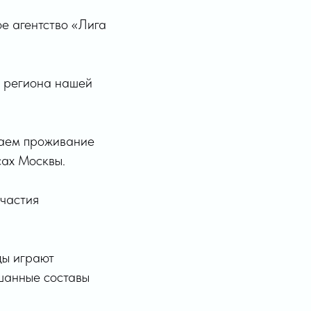
е агентство «Лига
о региона нашей
ваем проживание
сах Москвы.
участия
ды играют
ешанные составы