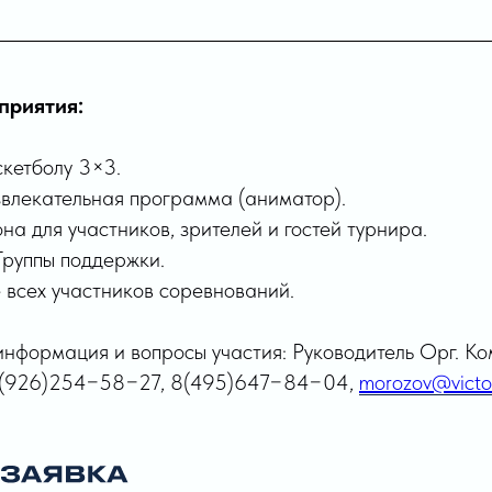
приятия:
скетболу 3×3.
звлекательная программа (аниматор).
а для участников, зрителей и гостей турнира.
Группы поддержки.
всех участников соревнований.
информация и вопросы участия: Руководитель Орг. К
 8(926)254−58−27, 8(495)647−84−04,
morozov@victo