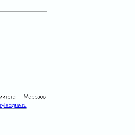
омитета — Морозов
ryleague.ru