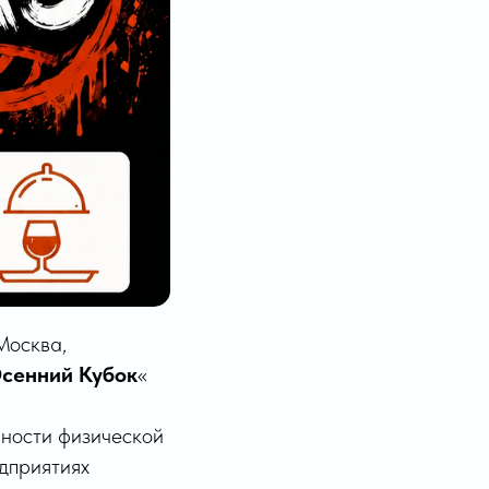
Москва,
сенний Кубок
«
нности физической
едприятиях